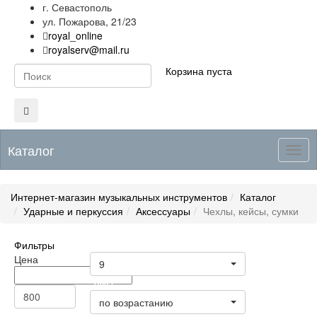
г. Севастополь
ул. Пожарова, 21/23
royal_online
royalserv@mail.ru
Корзина пуста
Каталог
Togg
navig
Интернет-магазин музыкальных инструментов
Каталог
Ударные и перкуссия
Аксессуары
Чехлы, кейсы, сумки
Фильтры
Товары на странице
Цена
9
Цена
по возрастанию