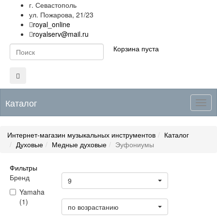
г. Севастополь
ул. Пожарова, 21/23
royal_online
royalserv@mail.ru
Корзина пуста
Каталог
Togg
navig
Интернет-магазин музыкальных инструментов
Каталог
Духовые
Медные духовые
Эуфониумы
Фильтры
Товары на странице
Бренд
9
Yamaha
Цена
(1)
по возрастанию