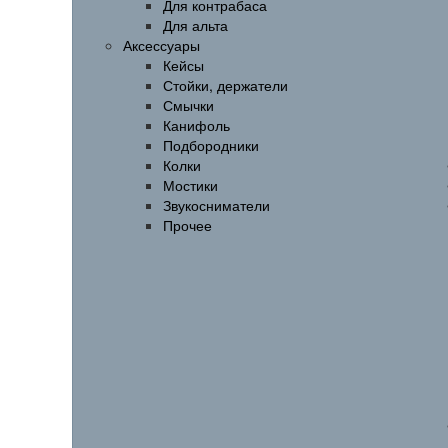
Для контрабаса
Для альта
Аксессуары
Кейсы
Стойки, держатели
Смычки
Канифоль
Подбородники
Колки
Мостики
Звукосниматели
Прочее