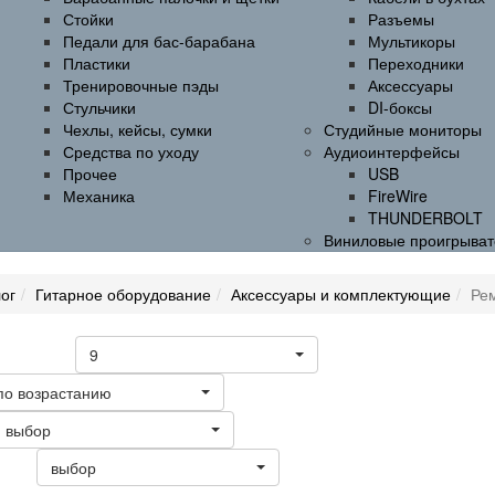
Стойки
Разъемы
Педали для бас-барабана
Мультикоры
Пластики
Переходники
Тренировочные пэды
Аксессуары
Стульчики
DI-боксы
Чехлы, кейсы, сумки
Студийные мониторы
Средства по уходу
Аудиоинтерфейсы
Прочее
USB
Механика
FireWire
THUNDERBOLT
Виниловые проигрыват
ог
Гитарное оборудование
Аксессуары и комплектующие
Ре
9
а странице
по возрастанию
выбор
выбор
ать: