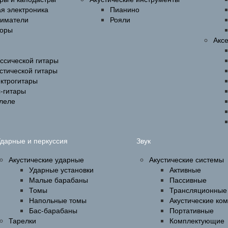
ая электроника
Пианино
ниматели
Рояли
оры
Акс
ссической гитары
стической гитары
ектрогитары
-гитары
улеле
дарные и перкуссия
Звук
Акустические ударные
Акустические системы
Ударные установки
Активные
Малые барабаны
Пассивные
Томы
Трансляционные
Напольные томы
Акустические ко
Бас-барабаны
Портативные
Тарелки
Комплектующие