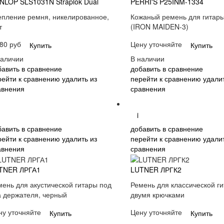
NLOP SLS1031N Straplok Dual
PERRI'S P25INM-1334
епление ремня, никелированное,
Кожаный ремень для гитары
т
(IRON MAIDEN-3)
80 руб
Цену уточняйте
Купить
Купить
наличии
В наличии
бавить в сравнение
добавить в сравнение
рейти к сравнению
удалить из
перейти к сравнению
удалит
авнения
сравнения
i
бавить в сравнение
добавить в сравнение
рейти к сравнению
удалить из
перейти к сравнению
удалит
авнения
сравнения
TNER ЛРГА1
LUTNER ЛРГК2
мень для акустической гитары под
Ремень для классической ги
а держателя, черный
двумя крючками
ну уточняйте
Цену уточняйте
Купить
Купить