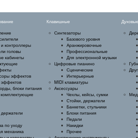
ование
Клавишные
Духовы
ление
Синтезаторы
Дер
силители
Базового уровня
 и контроллеры
Аранжировочные
ели головы
Профессиональные
ые кабинеты
Для электронной музыки
ктующие
Цифровые пианино
Губ
фекты
Сценические
Дру
соры эффектов
Интерьерные
 эффектов
MIDI клавиатуры
орды, блоки питания
Аксессуары
и комплектующие
Чехлы, кейсы, сумки
Мед
Стойки, держатели
Банкетки, стульчики
, держатели
Блоки питания
Педали
а по уходу
Накидки
ая механика
Прочее
ры и каподастры
Акустические инструменты