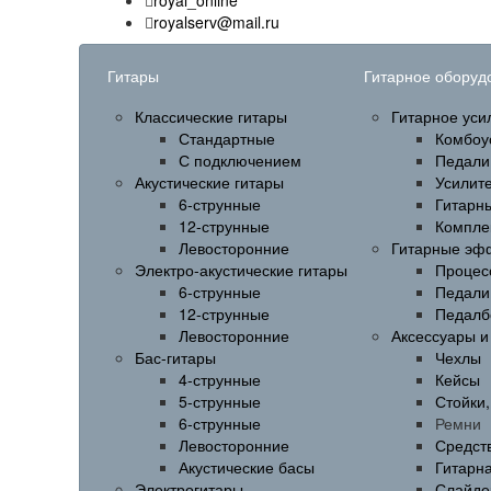
royal_online
royalserv@mail.ru
Гитары
Гитарное оборуд
Классические гитары
Гитарное уси
Стандартные
Комбоу
С подключением
Педали
Акустические гитары
Усилит
6-струнные
Гитарн
12-струнные
Компле
Левосторонние
Гитарные эф
Электро-акустические гитары
Процес
6-струнные
Педали
12-струнные
Педалб
Левосторонние
Аксессуары 
Бас-гитары
Чехлы
4-струнные
Кейсы
5-струнные
Стойки
6-струнные
Ремни
Левосторонние
Средств
Акустические басы
Гитарн
Электрогитары
Слайде