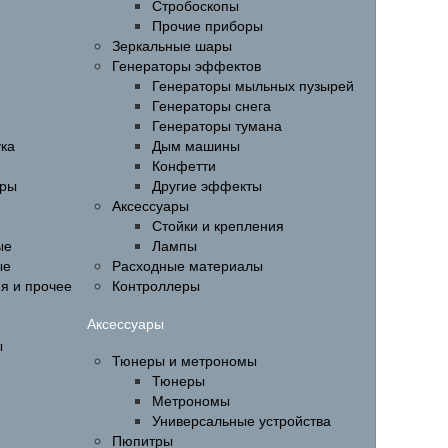
Стробоскопы
Прочие приборы
Зеркальные шары
Генераторы эффектов
Генераторы мыльных пузырей
Генераторы снега
Генераторы тумана
ука
Дым машины
Конфетти
ары
Другие эффекты
Аксессуары
Стойки и крепления
ые
Лампы
ые
Расходные материалы
ия и прочее
Контроллеры
Аксессуары
ы
Тюнеры и метрономы
Тюнеры
Метрономы
Универсальные устройства
Пюпитры