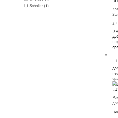
DU
Schaller (1)
Кр
2ш
2 4
В 
до
пе
ср
i
до
пе
ср
LU
Ре
дв
Це