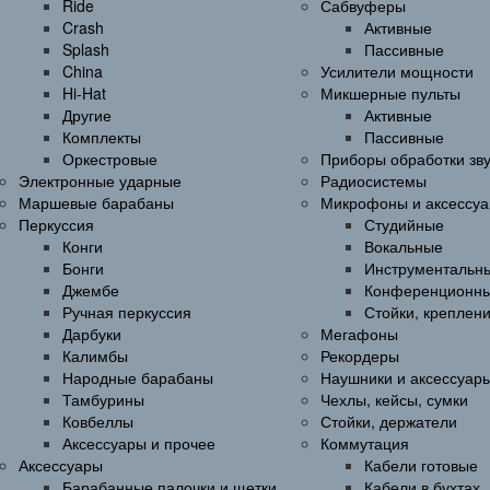
Ride
Сабвуферы
Crash
Активные
Splash
Пассивные
China
Усилители мощности
Hi-Hat
Микшерные пульты
Другие
Активные
Комплекты
Пассивные
Оркестровые
Приборы обработки зв
Электронные ударные
Радиосистемы
Маршевые барабаны
Микрофоны и аксессу
Перкуссия
Студийные
Конги
Вокальные
Бонги
Инструментальн
Джембе
Конференционн
Ручная перкуссия
Стойки, креплен
Дарбуки
Мегафоны
Калимбы
Рекордеры
Народные барабаны
Наушники и аксессуар
Тамбурины
Чехлы, кейсы, сумки
Ковбеллы
Стойки, держатели
Аксессуары и прочее
Коммутация
Аксессуары
Кабели готовые
Барабанные палочки и щетки
Кабели в бухтах