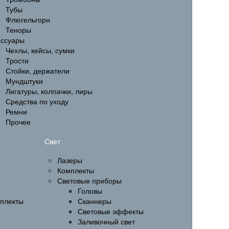
Тубы
Флюгельгорн
Теноры
ессуары
Чехлы, кейсы, сумки
Трости
Стойки, держатели
Мундштуки
Лигатуры, колпачки, лиры
Средства по уходу
Ремни
Прочее
Свет
Лазеры
Комплекты
Световые приборы
Головы
мплекты
Сканнеры
Световые эффекты
Заливочный свет