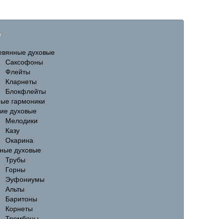
е
евянные духовые
Саксофоны
Флейты
Кларнеты
Блокфлейты
ные гармоники
гие духовые
Мелодики
Казу
Окарина
ные духовые
Трубы
Горны
Эуфониумы
Альты
Баритоны
Корнеты
Тромбоны