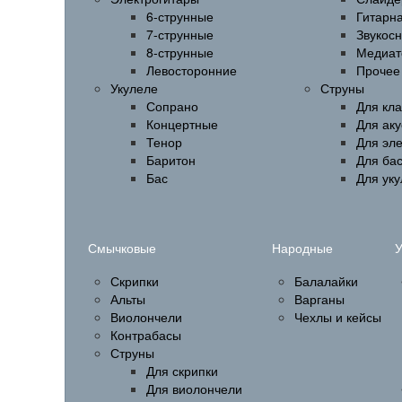
6-струнные
Гитарн
7-струнные
Звукос
8-струнные
Медиат
Левосторонние
Прочее
Укулеле
Струны
Сопрано
Для кла
Концертные
Для аку
Тенор
Для эл
Баритон
Для бас
Бас
Для ук
Смычковые
Народные
У
Скрипки
Балалайки
Альты
Варганы
Виолончели
Чехлы и кейсы
Контрабасы
Струны
Для скрипки
Для виолончели