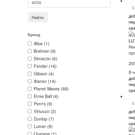
i
до
Найти
пе
ср
Бренд
LU
Alice (1)
Ре
Brahner (9)
пр
Dimarzio (6)
20
Fender (16)
В 
Gibson (4)
до
Ibanez (14)
пе
Planet Waves (68)
ср
Ernie Ball (4)
i
Perri's (9)
до
Virtuozo (2)
пе
Dunlop (7)
ср
Lutner (9)
Onstage (1)