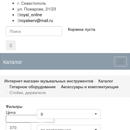
г. Севастополь
ул. Пожарова, 21/23
royal_online
royalserv@mail.ru
Корзина пуста
Каталог
Togg
navig
Интернет-магазин музыкальных инструментов
Каталог
Гитарное оборудование
Аксессуары и комплектующие
Стойки, держатели
Фильтры
Товары на странице
Цена
9
Цена
по возрастанию