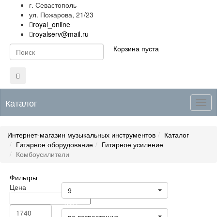
г. Севастополь
ул. Пожарова, 21/23
royal_online
royalserv@mail.ru
Корзина пуста
Каталог
Togg
navig
Интернет-магазин музыкальных инструментов
Каталог
Гитарное оборудование
Гитарное усиление
Комбоусилители
Фильтры
Товары на странице
Цена
9
Цена
по возрастанию