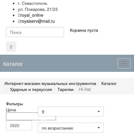
г. Севастополь
ул. Пожарова, 21/23
royal_online
royalserv@mail.ru
Корзина пуста
Каталог
Togg
navig
Интернет-магазин музыкальных инструментов
Каталог
Ударные и перкуссия
Тарелки
Hi-Hat
Фильтры
Товары на странице
Цена
9
Цена
по возрастанию