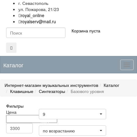
г. Севастополь
ул. Пожарова, 21/23
royal_online
royalserv@mail.ru
Корзина пуста
Каталог
Togg
navig
Интернет-магазин музыкальных инструментов
Каталог
Клавишные
Синтезаторы
Базового уровня
Фильтры
Товары на странице
Цена
9
Цена
по возрастанию