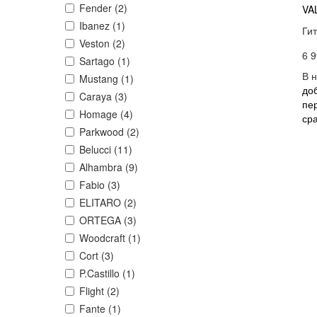
Fender (2)
VA
Ibanez (1)
Гит
Veston (2)
6 9
Sartago (1)
В 
Mustang (1)
до
Caraya (3)
пе
Homage (4)
ср
Parkwood (2)
Belucci (11)
Alhambra (9)
Fabio (3)
ELITARO (2)
ORTEGA (3)
Woodcraft (1)
Cort (3)
P.Castillo (1)
Flight (2)
Fante (1)