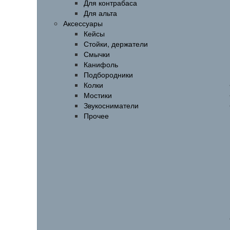
Для контрабаса
Для альта
Аксессуары
Кейсы
Стойки, держатели
Смычки
Канифоль
Подбородники
Колки
Мостики
Звукосниматели
Прочее