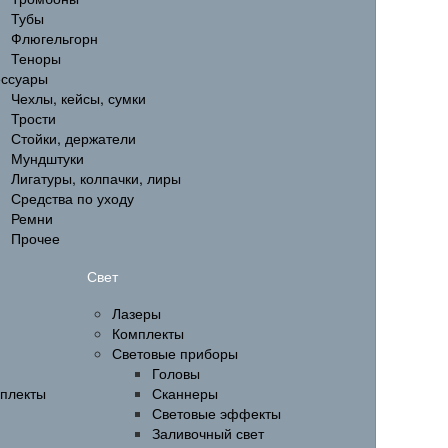
Тубы
Флюгельгорн
Теноры
ессуары
Чехлы, кейсы, сумки
Трости
Стойки, держатели
Мундштуки
Лигатуры, колпачки, лиры
Средства по уходу
Ремни
Прочее
Свет
Лазеры
Комплекты
Световые приборы
Головы
мплекты
Сканнеры
Световые эффекты
Заливочный свет