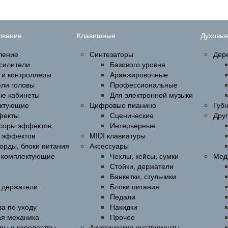
ование
Клавишные
Духовы
ление
Синтезаторы
Дер
силители
Базового уровня
 и контроллеры
Аранжировочные
ели головы
Профессиональные
ые кабинеты
Для электронной музыки
ктующие
Цифровые пианино
Губ
фекты
Сценические
Дру
соры эффектов
Интерьерные
 эффектов
MIDI клавиатуры
орды, блоки питания
Аксессуары
и комплектующие
Чехлы, кейсы, сумки
Мед
Стойки, держатели
Банкетки, стульчики
, держатели
Блоки питания
Педали
а по уходу
Накидки
ая механика
Прочее
ры и каподастры
Акустические инструменты