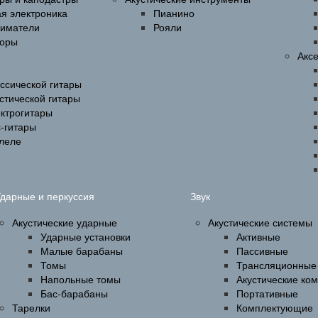
ая электроника
Пианино
ниматели
Рояли
оры
Акс
ссической гитары
стической гитары
ектрогитары
-гитары
улеле
дарные и перкуссия
Звук
Акустические ударные
Акустические системы
Ударные установки
Активные
Малые барабаны
Пассивные
Томы
Трансляционные
Напольные томы
Акустические ко
Бас-барабаны
Портативные
Тарелки
Комплектующие