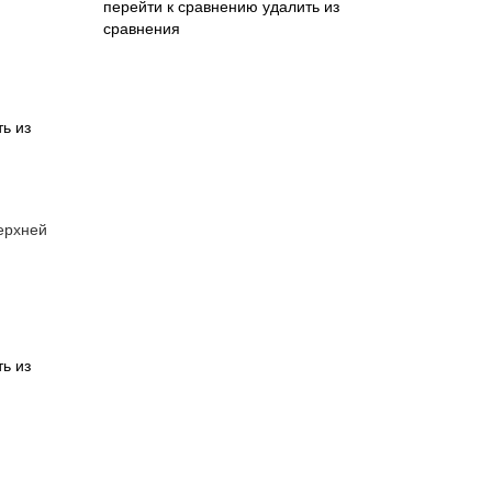
перейти к сравнению
удалить из
сравнения
ь из
верхней
ь из