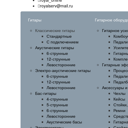
royal_online
royalserv@mail.ru
Гитары
Гитарное оборуд
Классические гитары
Гитарное уси
Стандартные
Комбоу
С подключением
Педали
Акустические гитары
Усилит
6-струнные
Гитарн
12-струнные
Компле
Левосторонние
Гитарные эф
Электро-акустические гитары
Процес
6-струнные
Педали
12-струнные
Педалб
Левосторонние
Аксессуары 
Бас-гитары
Чехлы
4-струнные
Кейсы
5-струнные
Стойки
6-струнные
Ремни
Левосторонние
Средств
Акустические басы
Гитарн
Электрогитары
Слайде