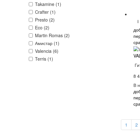
Takamine (1)
Crafter (1)
Presto (2)
i
Eco (2)
до
Martin Romas (2)
пе
ср
Амистар (1)
Valencia (6)
VA
Terris (1)
Ги
8 4
В 
до
пе
ср
1
2