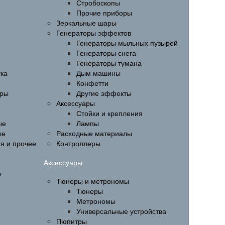
Стробоскопы
Прочие приборы
Зеркальные шары
Генераторы эффектов
Генераторы мыльных пузырей
Генераторы снега
Генераторы тумана
ука
Дым машины
Конфетти
ары
Другие эффекты
Аксессуары
Стойки и крепления
ые
Лампы
ые
Расходные материалы
ия и прочее
Контроллеры
Аксессуары
ы
Тюнеры и метрономы
Тюнеры
Метрономы
Универсальные устройства
Пюпитры