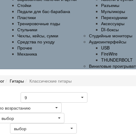
Стойки
Разъемы
Педали для бас-барабана
Мультикоры
Пластики
Переходники
Тренировочные пэды
Аксессуары
Стульчики
DI-боксы
Чехлы, кейсы, сумки
Студийные мониторы
Средства по уходу
Аудиоинтерфейсы
Прочее
USB
Механика
FireWire
THUNDERBOLT
Виниловые проигрыват
ог
Гитары
Классические гитары
9
а странице
по возрастанию
выбор
выбор
ать: