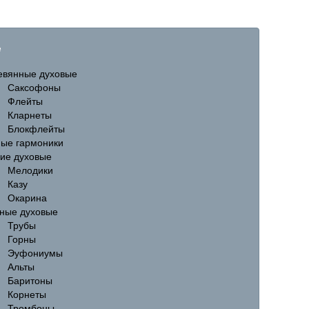
е
евянные духовые
Саксофоны
Флейты
Кларнеты
Блокфлейты
ные гармоники
гие духовые
Мелодики
Казу
Окарина
ные духовые
Трубы
Горны
Эуфониумы
Альты
Баритоны
Корнеты
Тромбоны