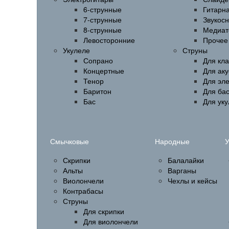
6-струнные
Гитарн
7-струнные
Звукос
8-струнные
Медиат
Левосторонние
Прочее
Укулеле
Струны
Сопрано
Для кла
Концертные
Для аку
Тенор
Для эл
Баритон
Для бас
Бас
Для ук
Смычковые
Народные
У
Скрипки
Балалайки
Альты
Варганы
Виолончели
Чехлы и кейсы
Контрабасы
Струны
Для скрипки
Для виолончели