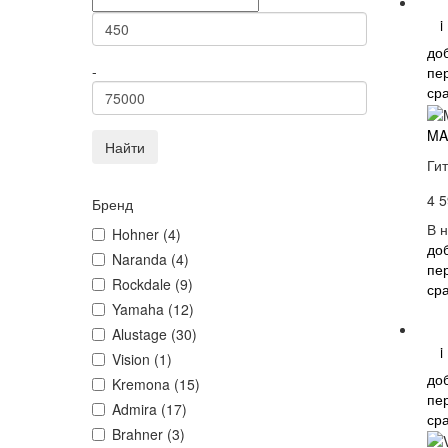
i
до
-
пе
ср
MA
Найти
Гит
4 5
Бренд
В 
Hohner (4)
до
Naranda (4)
пе
Rockdale (9)
ср
Yamaha (12)
Alustage (30)
i
Vision (1)
до
Kremona (15)
пе
Admira (17)
ср
Brahner (3)