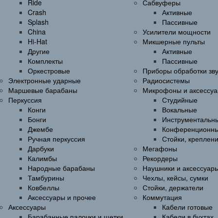
Ride
Сабвуферы
Crash
Активные
Splash
Пассивные
China
Усилители мощности
Hi-Hat
Микшерные пульты
Другие
Активные
Комплекты
Пассивные
Оркестровые
Приборы обработки зв
Электронные ударные
Радиосистемы
Маршевые барабаны
Микрофоны и аксессу
Перкуссия
Студийные
Конги
Вокальные
Бонги
Инструментальн
Джембе
Конференционн
Ручная перкуссия
Стойки, креплен
Дарбуки
Мегафоны
Калимбы
Рекордеры
Народные барабаны
Наушники и аксессуар
Тамбурины
Чехлы, кейсы, сумки
Ковбеллы
Стойки, держатели
Аксессуары и прочее
Коммутация
Аксессуары
Кабели готовые
Барабанные палочки и щетки
Кабели в бухтах