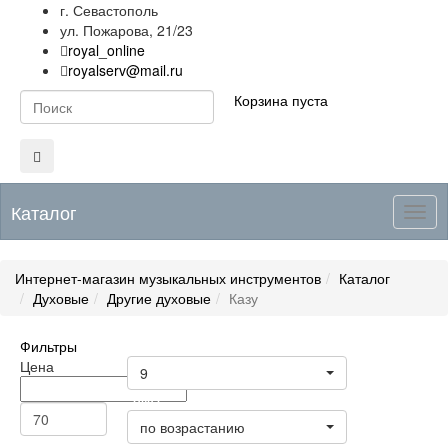
г. Севастополь
ул. Пожарова, 21/23
royal_online
royalserv@mail.ru
Корзина пуста
Каталог
Togg
navig
Интернет-магазин музыкальных инструментов
Каталог
Духовые
Другие духовые
Казу
Фильтры
Товары на странице
Цена
9
Цена
по возрастанию