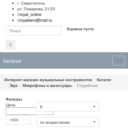
г. Севастополь
ул. Пожарова, 21/23
royal_online
royalserv@mail.ru
Корзина пуста
Каталог
Togg
navig
Интернет-магазин музыкальных инструментов
Каталог
Звук
Микрофоны и аксессуары
Студийные
Фильтры
Товары на странице
Цена
9
Цена
по возрастанию