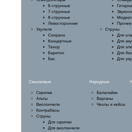
6-струнные
Гитарн
7-струнные
Звукос
8-струнные
Медиат
Левосторонние
Прочее
Укулеле
Струны
Сопрано
Для кла
Концертные
Для аку
Тенор
Для эл
Баритон
Для бас
Бас
Для ук
Смычковые
Народные
У
Скрипки
Балалайки
Альты
Варганы
Виолончели
Чехлы и кейсы
Контрабасы
Струны
Для скрипки
Для виолончели