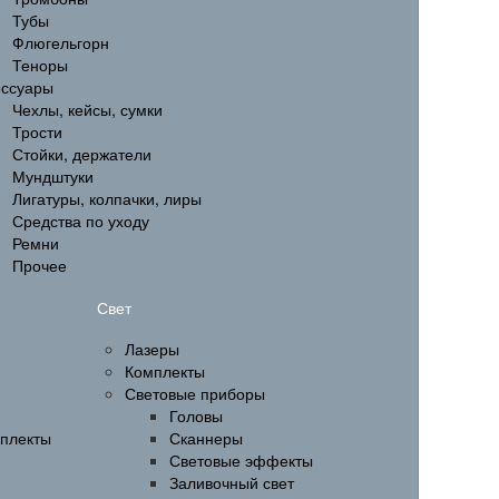
Тубы
Флюгельгорн
Теноры
ессуары
Чехлы, кейсы, сумки
Трости
Стойки, держатели
Мундштуки
Лигатуры, колпачки, лиры
Средства по уходу
Ремни
Прочее
Свет
Лазеры
Комплекты
Световые приборы
Головы
мплекты
Сканнеры
Световые эффекты
Заливочный свет