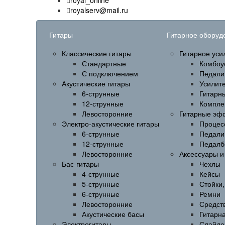
royal_online
royalserv@mail.ru
Гитары
Гитарное оборуд
Классические гитары
Гитарное уси
Стандартные
Комбоу
С подключением
Педали
Акустические гитары
Усилит
6-струнные
Гитарн
12-струнные
Компле
Левосторонние
Гитарные эф
Электро-акустические гитары
Процес
6-струнные
Педали
12-струнные
Педалб
Левосторонние
Аксессуары 
Бас-гитары
Чехлы
4-струнные
Кейсы
5-струнные
Стойки
6-струнные
Ремни
Левосторонние
Средств
Акустические басы
Гитарн
Электрогитары
Слайде