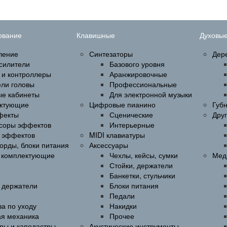
ование
Клавишные
Духовы
ление
Синтезаторы
Дер
силители
Базового уровня
 и контроллеры
Аранжировочные
ели головы
Профессиональные
ые кабинеты
Для электронной музыки
ктующие
Цифровые пианино
Губ
фекты
Сценические
Дру
соры эффектов
Интерьерные
 эффектов
MIDI клавиатуры
орды, блоки питания
Аксессуары
и комплектующие
Чехлы, кейсы, сумки
Мед
Стойки, держатели
Банкетки, стульчики
, держатели
Блоки питания
Педали
а по уходу
Накидки
ая механика
Прочее
ры и каподастры
Акустические инструменты