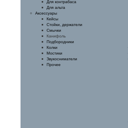
Для контрабаса
Для альта
Аксессуары
Кейсы
Стойки, держатели
Смычки
Канифоль
Подбородники
Колки
Мостики
Звукосниматели
Прочее