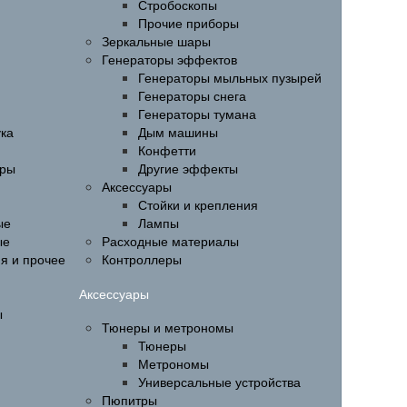
Стробоскопы
Прочие приборы
Зеркальные шары
Генераторы эффектов
Генераторы мыльных пузырей
Генераторы снега
Генераторы тумана
ука
Дым машины
Конфетти
ары
Другие эффекты
Аксессуары
Стойки и крепления
ые
Лампы
ые
Расходные материалы
ия и прочее
Контроллеры
Аксессуары
ы
Тюнеры и метрономы
Тюнеры
Метрономы
Универсальные устройства
Пюпитры