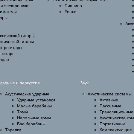
ая электроника
Пианино
ниматели
Рояли
оры
Акс
ссической гитары
стической гитары
ектрогитары
-гитары
улеле
дарные и перкуссия
Звук
Акустические ударные
Акустические системы
Ударные установки
Активные
Малые барабаны
Пассивные
Томы
Трансляционные
Напольные томы
Акустические ко
Бас-барабаны
Портативные
Тарелки
Комплектующие