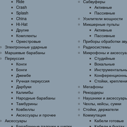
Ride
Сабвуферы
Crash
Активные
Splash
Пассивные
China
Усилители мощности
Hi-Hat
Микшерные пульты
Другие
Активные
Комплекты
Пассивные
Оркестровые
Приборы обработки зв
Электронные ударные
Радиосистемы
Маршевые барабаны
Микрофоны и аксессу
Перкуссия
Студийные
Конги
Вокальные
Бонги
Инструментальн
Джембе
Конференционн
Ручная перкуссия
Стойки, креплен
Дарбуки
Мегафоны
Калимбы
Рекордеры
Народные барабаны
Наушники и аксессуар
Тамбурины
Чехлы, кейсы, сумки
Ковбеллы
Стойки, держатели
Аксессуары и прочее
Коммутация
Аксессуары
Кабели готовые
Барабанные палочки и щетки
Кабели в бухтах