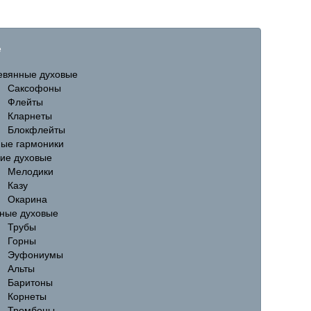
е
евянные духовые
Саксофоны
Флейты
Кларнеты
Блокфлейты
ные гармоники
гие духовые
Мелодики
Казу
Окарина
ные духовые
Трубы
Горны
Эуфониумы
Альты
Баритоны
Корнеты
Тромбоны