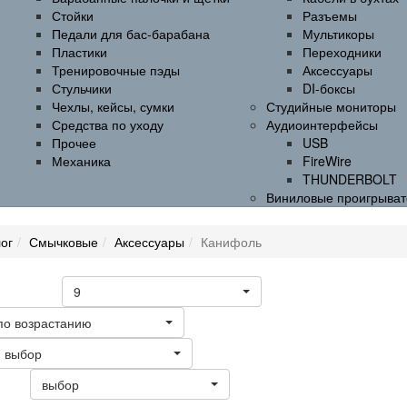
Стойки
Разъемы
Педали для бас-барабана
Мультикоры
Пластики
Переходники
Тренировочные пэды
Аксессуары
Стульчики
DI-боксы
Чехлы, кейсы, сумки
Студийные мониторы
Средства по уходу
Аудиоинтерфейсы
Прочее
USB
Механика
FireWire
THUNDERBOLT
Виниловые проигрыват
ог
Смычковые
Аксессуары
Канифоль
9
а странице
по возрастанию
выбор
выбор
ать: