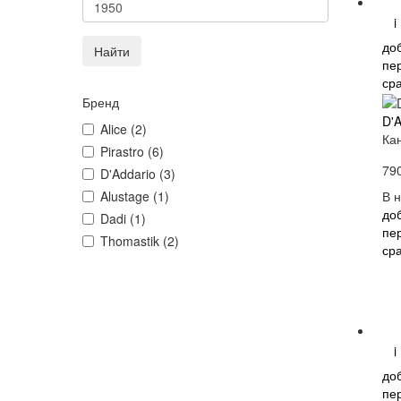
i
до
Найти
пе
ср
Бренд
D'
Alice (2)
Ка
Pirastro (6)
79
D'Addario (3)
В 
Alustage (1)
до
Dadi (1)
пе
Thomastik (2)
ср
i
до
пе