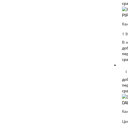
ср
PI
Ка
1 9
В 
до
пе
ср
i
до
пе
ср
DA
Ка
Це