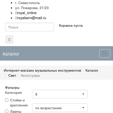
г. Севастополь
ул. Пожарова, 21/23
royal_online
royalserv@mail.ru
Корзина пуста
Каталог
Togg
navig
Интернет-магазин музыкальных инструментов
Каталог
Свет
Аксессуары
Фильтры
Товары на странице
Категория
9
Стойки и
Цена
крепления
по возрастанию
Лампы