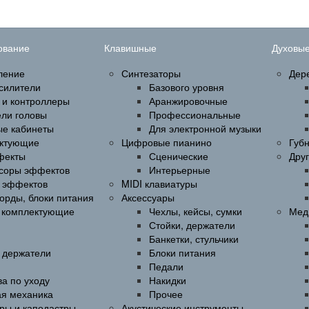
ование
Клавишные
Духовы
ление
Синтезаторы
Дер
силители
Базового уровня
 и контроллеры
Аранжировочные
ели головы
Профессиональные
ые кабинеты
Для электронной музыки
ктующие
Цифровые пианино
Губ
фекты
Сценические
Дру
соры эффектов
Интерьерные
 эффектов
MIDI клавиатуры
орды, блоки питания
Аксессуары
и комплектующие
Чехлы, кейсы, сумки
Мед
Стойки, держатели
Банкетки, стульчики
, держатели
Блоки питания
Педали
а по уходу
Накидки
ая механика
Прочее
ры и каподастры
Акустические инструменты