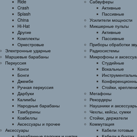
Ride
Сабвуферы
Crash
Активные
Splash
Пассивные
China
Усилители мощности
Hi-Hat
Микшерные пульты
Другие
Активные
Комплекты
Пассивные
Оркестровые
Приборы обработки зв
Электронные ударные
Радиосистемы
Маршевые барабаны
Микрофоны и аксессу
Перкуссия
Студийные
Конги
Вокальные
Бонги
Инструментальн
Джембе
Конференционн
Ручная перкуссия
Стойки, креплен
Дарбуки
Мегафоны
Калимбы
Рекордеры
Народные барабаны
Наушники и аксессуар
Тамбурины
Чехлы, кейсы, сумки
Ковбеллы
Стойки, держатели
Аксессуары и прочее
Коммутация
Аксессуары
Кабели готовые
Барабанные палочки и щетки
Кабели в бухтах