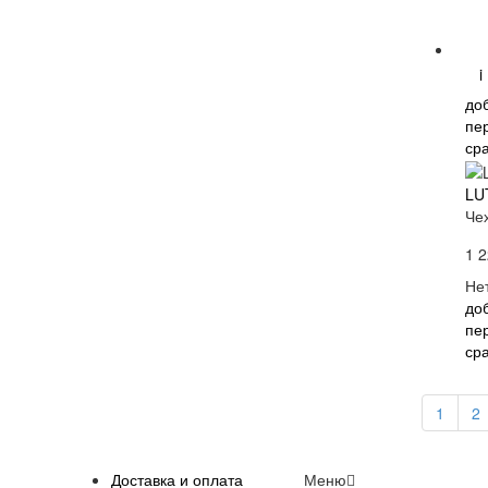
i
до
пе
ср
LU
Че
1 2
Не
до
пе
ср
1
2
Доставка и оплата
Меню