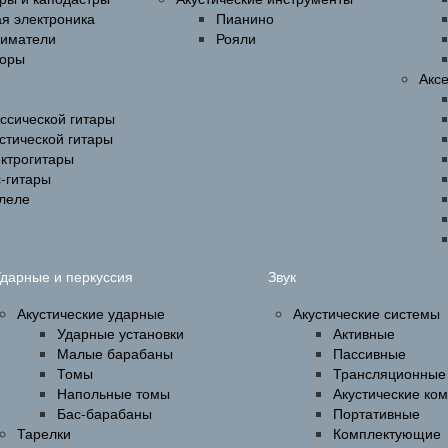
ая электроника
Пианино
ниматели
Рояли
оры
Акс
ссической гитары
стической гитары
ектрогитары
-гитары
улеле
дарные и перкуссия
Звук
Акустические ударные
Акустические системы
Ударные установки
Активные
Малые барабаны
Пассивные
Томы
Трансляционные
Напольные томы
Акустические ко
Бас-барабаны
Портативные
Тарелки
Комплектующие