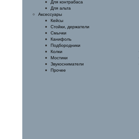
Для контрабаса
Для альта
Аксессуары
Кейсы
Стойки, держатели
Смычки
Канифоль
Подбородники
Колки
Мостики
Звукосниматели
Прочее