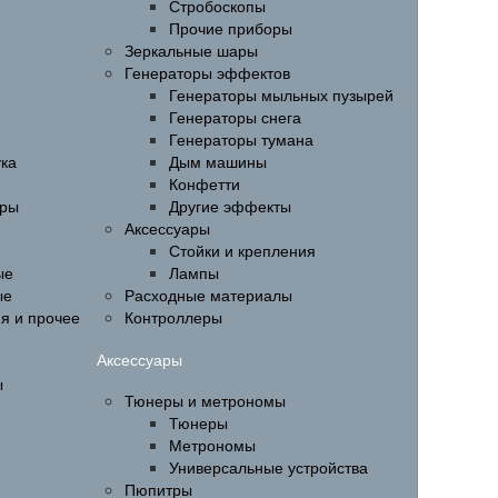
Стробоскопы
Прочие приборы
Зеркальные шары
Генераторы эффектов
Генераторы мыльных пузырей
Генераторы снега
Генераторы тумана
ука
Дым машины
Конфетти
ары
Другие эффекты
Аксессуары
Стойки и крепления
ые
Лампы
ые
Расходные материалы
ия и прочее
Контроллеры
Аксессуары
ы
Тюнеры и метрономы
Тюнеры
Метрономы
Универсальные устройства
Пюпитры