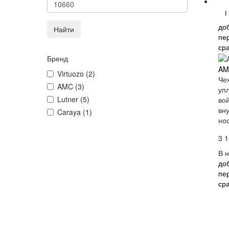
i
до
Найти
пе
ср
Бренд
AM
Virtuozo (2)
Че
AMC (3)
уп
Lutner (5)
во
вн
Caraya (1)
нос
3 1
В 
до
пе
ср