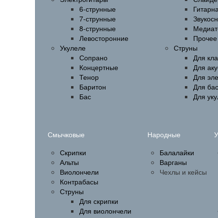
6-струнные
Гитарн
7-струнные
Звукос
8-струнные
Медиат
Левосторонние
Прочее
Укулеле
Струны
Сопрано
Для кла
Концертные
Для аку
Тенор
Для эл
Баритон
Для бас
Бас
Для ук
Смычковые
Народные
У
Скрипки
Балалайки
Альты
Варганы
Виолончели
Чехлы и кейсы
Контрабасы
Струны
Для скрипки
Для виолончели