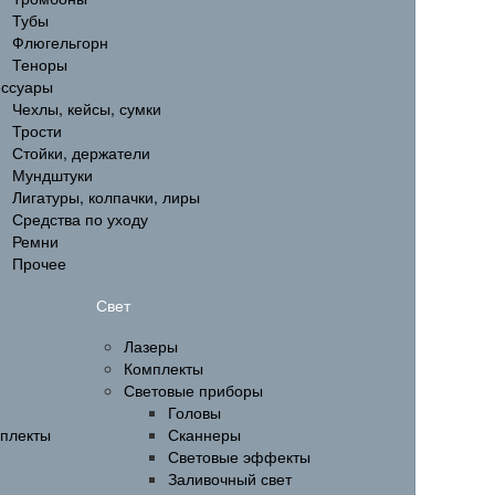
Тубы
Флюгельгорн
Теноры
ессуары
Чехлы, кейсы, сумки
Трости
Стойки, держатели
Мундштуки
Лигатуры, колпачки, лиры
Средства по уходу
Ремни
Прочее
Свет
Лазеры
Комплекты
Световые приборы
Головы
мплекты
Сканнеры
Световые эффекты
Заливочный свет