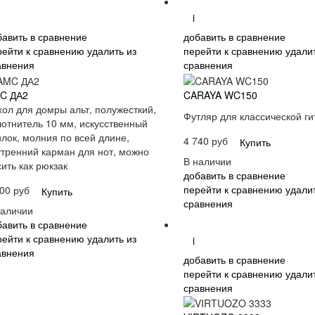
i
бавить в сравнение
добавить в сравнение
рейти к сравнению
удалить из
перейти к сравнению
удалит
авнения
сравнения
C ДА2
CARAYA WC150
хол для домры альт, полужесткий,
Футляр для классической г
лотнитель 10 мм, искусственный
йлок, молния по всей длине,
4 740 руб
Купить
утренний карман для нот, можно
В наличии
ить как рюкзак
добавить в сравнение
перейти к сравнению
удалит
00 руб
Купить
сравнения
наличии
бавить в сравнение
рейти к сравнению
удалить из
i
авнения
добавить в сравнение
перейти к сравнению
удалит
сравнения