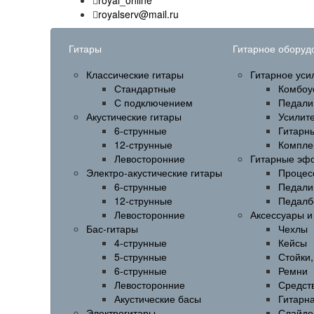
royal_online
royalserv@mail.ru
Гитары
Гитарное оборуд
Классические гитары
Гитарное уси
Стандартные
Комбоу
С подключением
Педали
Акустические гитары
Усилит
6-струнные
Гитарн
12-струнные
Компле
Левосторонние
Гитарные эф
Электро-акустические гитары
Процес
6-струнные
Педали
12-струнные
Педалб
Левосторонние
Аксессуары 
Бас-гитары
Чехлы
4-струнные
Кейсы
5-струнные
Стойки
6-струнные
Ремни
Левосторонние
Средств
Акустические басы
Гитарн
Электрогитары
Слайде