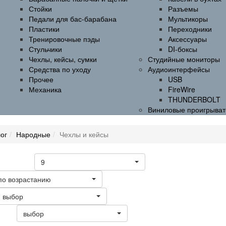
Стойки
Разъемы
Педали для бас-барабана
Мультикоры
Пластики
Переходники
Тренировочные пэды
Аксессуары
Стульчики
DI-боксы
Чехлы, кейсы, сумки
Студийные мониторы
Средства по уходу
Аудиоинтерфейсы
Прочее
USB
Механика
FireWire
THUNDERBOLT
Виниловые проигрыват
ог
Народные
Чехлы и кейсы
9
а странице
по возрастанию
выбор
выбор
ать: