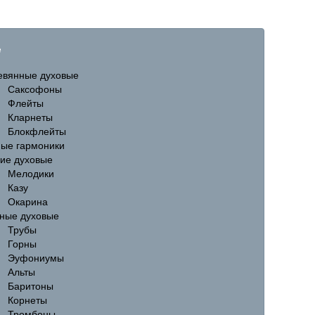
е
евянные духовые
Саксофоны
Флейты
Кларнеты
Блокфлейты
ные гармоники
гие духовые
Мелодики
Казу
Окарина
ные духовые
Трубы
Горны
Эуфониумы
Альты
Баритоны
Корнеты
Тромбоны