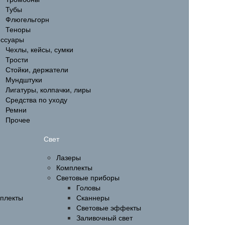
Тубы
Флюгельгорн
Теноры
ессуары
Чехлы, кейсы, сумки
Трости
Стойки, держатели
Мундштуки
Лигатуры, колпачки, лиры
Средства по уходу
Ремни
Прочее
Свет
Лазеры
Комплекты
Световые приборы
Головы
мплекты
Сканнеры
Световые эффекты
Заливочный свет