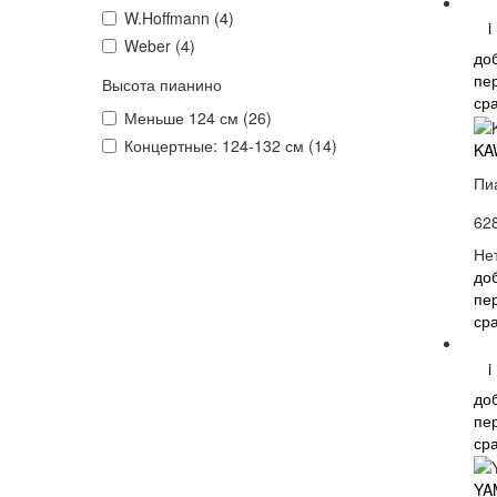
W.Hoffmann (4)
i
Weber (4)
до
пе
Высота пианино
ср
Меньше 124 см (26)
Концертные: 124-132 см (14)
KA
Пи
62
Не
до
пе
ср
i
до
пе
ср
YA