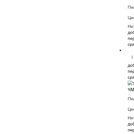
Пи
Це
Не
до
пе
ср
i
до
пе
ср
YA
Пи
Це
Не
до
пе