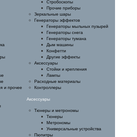
Стробоскопы
Прочие приборы
Зеркальные шары
Генераторы эффектов
Генераторы мыльных пузырей
Генераторы снега
Генераторы тумана
ука
Дым машины
Конфетти
ары
Другие эффекты
Аксессуары
Стойки и крепления
ые
Лампы
ые
Расходные материалы
ия и прочее
Контроллеры
Аксессуары
ы
Тюнеры и метрономы
Тюнеры
Метрономы
Универсальные устройства
Пюпитры