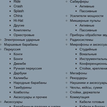
Ride
Сабвуферы
Crash
Активные
Splash
Пассивные
China
Усилители мощности
Hi-Hat
Микшерные пульты
Другие
Активные
Комплекты
Пассивные
Оркестровые
Приборы обработки зв
Электронные ударные
Радиосистемы
Маршевые барабаны
Микрофоны и аксессу
Перкуссия
Студийные
Конги
Вокальные
Бонги
Инструментальн
Джембе
Конференционн
Ручная перкуссия
Стойки, креплен
Дарбуки
Мегафоны
Калимбы
Рекордеры
Народные барабаны
Наушники и аксессуар
Тамбурины
Чехлы, кейсы, сумки
Ковбеллы
Стойки, держатели
Аксессуары и прочее
Коммутация
Аксессуары
Кабели готовые
Барабанные палочки и щетки
Кабели в бухтах