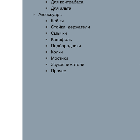
Для контрабаса
Для альта
Аксессуары
Кейсы
Стойки, держатели
Смычки
Канифоль
Подбородники
Колки
Мостики
Звукосниматели
Прочее