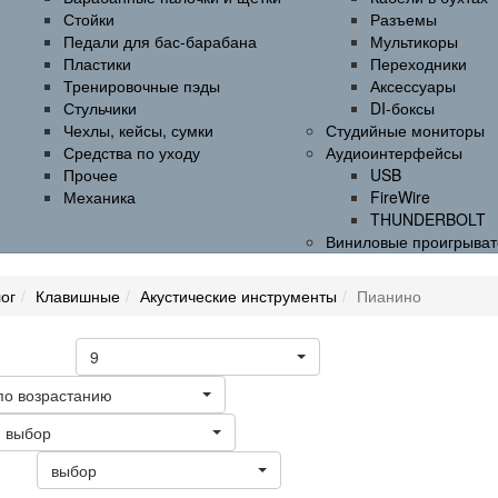
Стойки
Разъемы
Педали для бас-барабана
Мультикоры
Пластики
Переходники
Тренировочные пэды
Аксессуары
Стульчики
DI-боксы
Чехлы, кейсы, сумки
Студийные мониторы
Средства по уходу
Аудиоинтерфейсы
Прочее
USB
Механика
FireWire
THUNDERBOLT
Виниловые проигрыват
ог
Клавишные
Акустические инструменты
Пианино
9
а странице
по возрастанию
выбор
выбор
ать: