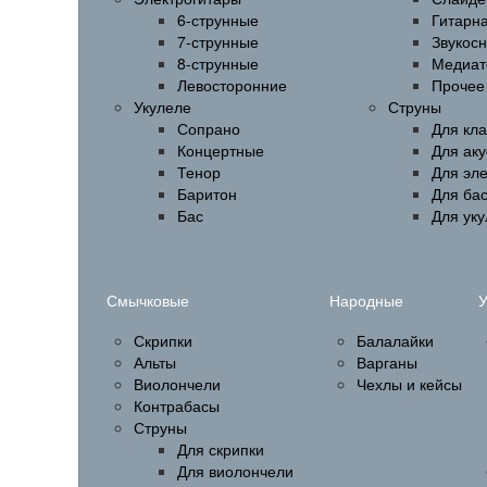
6-струнные
Гитарн
7-струнные
Звукос
8-струнные
Медиат
Левосторонние
Прочее
Укулеле
Струны
Сопрано
Для кла
Концертные
Для аку
Тенор
Для эл
Баритон
Для бас
Бас
Для ук
Смычковые
Народные
У
Скрипки
Балалайки
Альты
Варганы
Виолончели
Чехлы и кейсы
Контрабасы
Струны
Для скрипки
Для виолончели