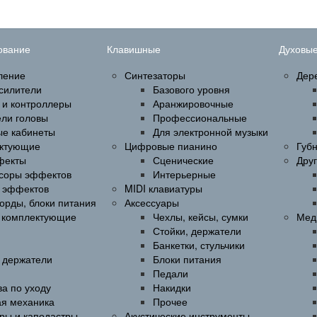
ование
Клавишные
Духовы
ление
Синтезаторы
Дер
силители
Базового уровня
 и контроллеры
Аранжировочные
ели головы
Профессиональные
ые кабинеты
Для электронной музыки
ктующие
Цифровые пианино
Губ
фекты
Сценические
Дру
соры эффектов
Интерьерные
 эффектов
MIDI клавиатуры
орды, блоки питания
Аксессуары
и комплектующие
Чехлы, кейсы, сумки
Мед
Стойки, держатели
Банкетки, стульчики
, держатели
Блоки питания
Педали
а по уходу
Накидки
ая механика
Прочее
ры и каподастры
Акустические инструменты