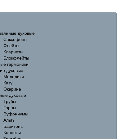
е
евянные духовые
Саксофоны
Флейты
Кларнеты
Блокфлейты
ные гармоники
гие духовые
Мелодики
Казу
Окарина
ные духовые
Трубы
Горны
Эуфониумы
Альты
Баритоны
Корнеты
Тромбоны