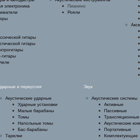
ая электроника
Пианино
ниматели
Рояли
оры
Акс
ссической гитары
стической гитары
ектрогитары
-гитары
улеле
дарные и перкуссия
Звук
Акустические ударные
Акустические системы
Ударные установки
Активные
Малые барабаны
Пассивные
Томы
Трансляционные
Напольные томы
Акустические ко
Бас-барабаны
Портативные
Тарелки
Комплектующие