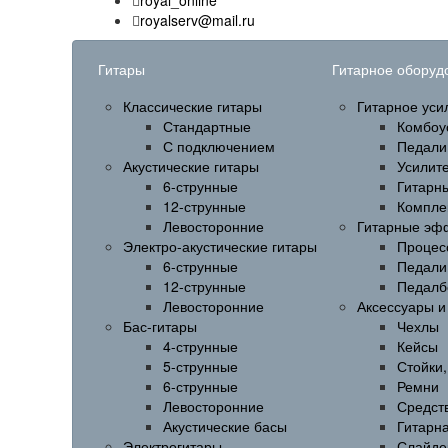
royal_online
royalserv@mail.ru
Гитары
Гитарное оборуд
Классические гитары
Гитарное уси
Стандартные
Комбоу
С подключением
Педали
Акустические гитары
Усилит
6-струнные
Гитарн
12-струнные
Компле
Левосторонние
Гитарные эф
Электро-акустические гитары
Процес
6-струнные
Педали
12-струнные
Педалб
Левосторонние
Аксессуары 
Бас-гитары
Чехлы
4-струнные
Кейсы
5-струнные
Стойки
6-струнные
Ремни
Левосторонние
Средств
Акустические басы
Гитарн
Электрогитары
Слайде