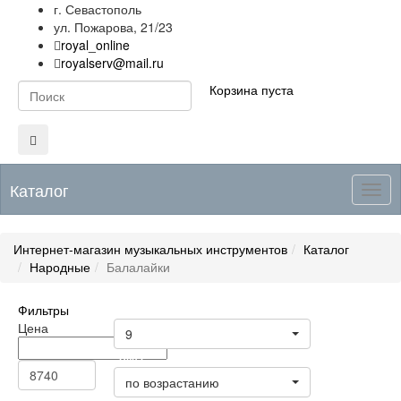
г. Севастополь
ул. Пожарова, 21/23
royal_online
royalserv@mail.ru
Корзина пуста
Каталог
Togg
navig
Интернет-магазин музыкальных инструментов
Каталог
Народные
Балалайки
Фильтры
Товары на странице
Цена
9
Цена
по возрастанию