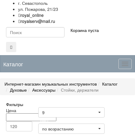
г. Севастополь
ул. Пожарова, 21/23
royal_online
royalserv@mail.ru
Корзина пуста
Каталог
Togg
navig
Интернет-магазин музыкальных инструментов
Каталог
Духовые
Аксессуары
Стойки, держатели
Фильтры
Товары на странице
Цена
9
Цена
по возрастанию