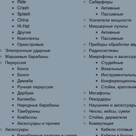
Ride
Сабвуферы
Crash
Активные
Splash
Пассивные
China
Усилители мощности
Hi-Hat
Микшерные пульты
Другие
Активные
Комплекты
Пассивные
Оркестровые
Приборы обработки зв
Электронные ударные
Радиосистемы
Маршевые барабаны
Микрофоны и аксессу
Перкуссия
Студийные
Конги
Вокальные
Бонги
Инструментальн
Джембе
Конференционн
Ручная перкуссия
Стойки, креплен
Дарбуки
Мегафоны
Калимбы
Рекордеры
Народные барабаны
Наушники и аксессуар
Тамбурины
Чехлы, кейсы, сумки
Ковбеллы
Стойки, держатели
Аксессуары и прочее
Коммутация
Аксессуары
Кабели готовые
Барабанные палочки и щетки
Кабели в бухтах