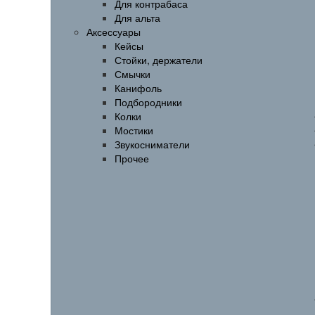
Для контрабаса
Для альта
Аксессуары
Кейсы
Стойки, держатели
Смычки
Канифоль
Подбородники
Колки
Мостики
Звукосниматели
Прочее