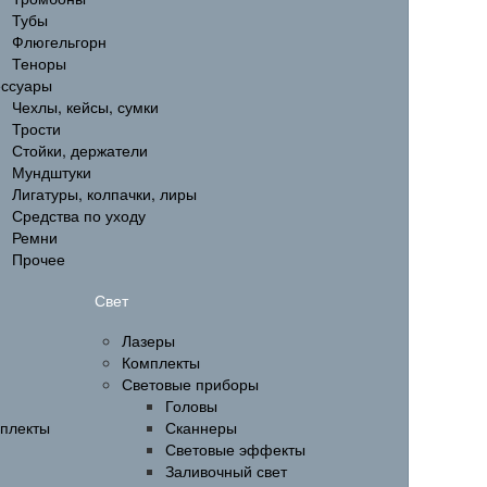
Тубы
Флюгельгорн
Теноры
ессуары
Чехлы, кейсы, сумки
Трости
Стойки, держатели
Мундштуки
Лигатуры, колпачки, лиры
Средства по уходу
Ремни
Прочее
Свет
Лазеры
Комплекты
Световые приборы
Головы
мплекты
Сканнеры
Световые эффекты
Заливочный свет