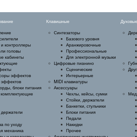
ование
Клавишные
Духовы
ление
Синтезаторы
Дер
силители
Базового уровня
 и контроллеры
Аранжировочные
ели головы
Профессиональные
ые кабинеты
Для электронной музыки
ктующие
Цифровые пианино
Губ
фекты
Сценические
Дру
соры эффектов
Интерьерные
 эффектов
MIDI клавиатуры
орды, блоки питания
Аксессуары
и комплектующие
Чехлы, кейсы, сумки
Мед
Стойки, держатели
Банкетки, стульчики
, держатели
Блоки питания
Педали
а по уходу
Накидки
ая механика
Прочее
ры и каподастры
Акустические инструменты