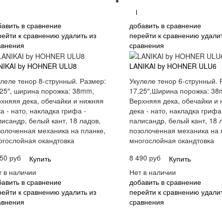
i
бавить в сравнение
добавить в сравнение
рейти к сравнению
удалить из
перейти к сравнению
удалит
авнения
сравнения
NIKAI by HOHNER ULU8
LANIKAI by HOHNER ULU6
улеле тенор 8-струнный. Размер:
Укулеле тенор 6-струнный. 
.25″, ширина порожка: 38mm,
17.25″,Ширина порожка: 38
рхняяя дека, обечайки и нижняя
Верхняяя дека, обечайки и
а - нато, накладка грифа -
дека - нато, накладка грифа
исандр, белый кант, 18 ладов,
палисандр, белый кант, 18 
золоченная механика на планке,
позолоченная механика на 
огослойная окандтовка
многослойная окандтовка
50 руб
8 490 руб
Купить
Купить
т в наличии
Нет в наличии
бавить в сравнение
добавить в сравнение
рейти к сравнению
удалить из
перейти к сравнению
удалит
авнения
сравнения