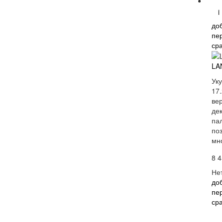
i
до
пе
ср
LA
Ук
17
ве
дек
пал
по
мн
8 4
Не
до
пе
ср