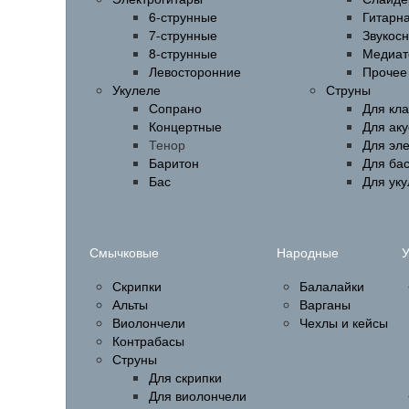
6-струнные
Гитарн
7-струнные
Звукос
8-струнные
Медиат
Левосторонние
Прочее
Укулеле
Струны
Сопрано
Для кла
Концертные
Для аку
Тенор
Для эл
Баритон
Для бас
Бас
Для ук
Смычковые
Народные
У
Скрипки
Балалайки
Альты
Варганы
Виолончели
Чехлы и кейсы
Контрабасы
Струны
Для скрипки
Для виолончели