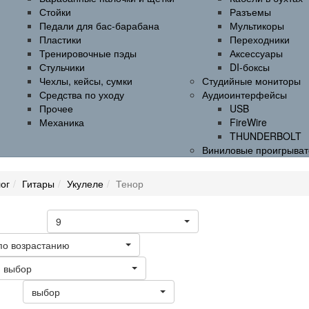
Стойки
Разъемы
Педали для бас-барабана
Мультикоры
Пластики
Переходники
Тренировочные пэды
Аксессуары
Стульчики
DI-боксы
Чехлы, кейсы, сумки
Студийные мониторы
Средства по уходу
Аудиоинтерфейсы
Прочее
USB
Механика
FireWire
THUNDERBOLT
Виниловые проигрыват
ог
Гитары
Укулеле
Тенор
9
а странице
по возрастанию
выбор
выбор
ать: