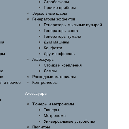
Стробоскопы
Прочие приборы
Зеркальные шары
Генераторы эффектов
Генераторы мыльных пузырей
Генераторы снега
Генераторы тумана
ука
Дым машины
Конфетти
ары
Другие эффекты
Аксессуары
Стойки и крепления
ые
Лампы
ые
Расходные материалы
ия и прочее
Контроллеры
Аксессуары
ы
Тюнеры и метрономы
Тюнеры
Метрономы
Универсальные устройства
Пюпитры