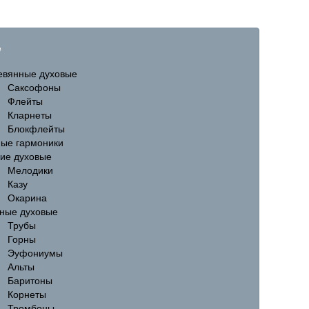
е
евянные духовые
Саксофоны
Флейты
Кларнеты
Блокфлейты
ные гармоники
гие духовые
Мелодики
Казу
Окарина
ные духовые
Трубы
Горны
Эуфониумы
Альты
Баритоны
Корнеты
Тромбоны