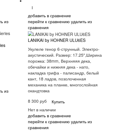
i
добавить в сравнение
ь из
перейти к сравнению
удалить из
сравнения
LANIKAI by HOHNER ULU6ES
ies
Укулеле тенор 6-струнный. Электро-
акустический. Размер: 17.25″,Ширина
порожка: 38mm, Верхняяя дека,
обечайки и нижняя дека - нато,
накладка грифа - палисандр, белый
кант, 18 ладов, позолоченная
механика на планке, многослойная
окандтовка
ь из
8 300 руб
Купить
Нет в наличии
добавить в сравнение
перейти к сравнению
удалить из
сравнения