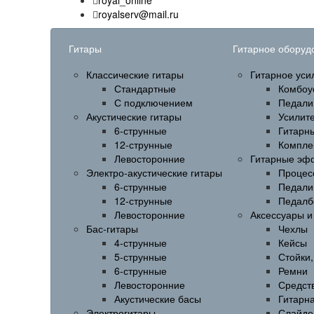
royal_online
royalserv@mail.ru
Гитары
Гитарное оборуд
Классические гитары
Гитарное уси
Стандартные
Комбоу
С подключением
Педали
Акустические гитары
Усилит
6-струнные
Гитарн
12-струнные
Компле
Левосторонние
Гитарные эф
Электро-акустические гитары
Процес
6-струнные
Педали
12-струнные
Педалб
Левосторонние
Аксессуары 
Бас-гитары
Чехлы
4-струнные
Кейсы
5-струнные
Стойки
6-струнные
Ремни
Левосторонние
Средств
Акустические басы
Гитарн
Электрогитары
Слайде