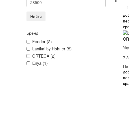
i
до
Найти
пе
ср
Бренд
OR
Fender (2)
Ук
Lanikai by Hohner (5)
ORTEGA (2)
7 3
Enya (1)
Не
до
пе
ср