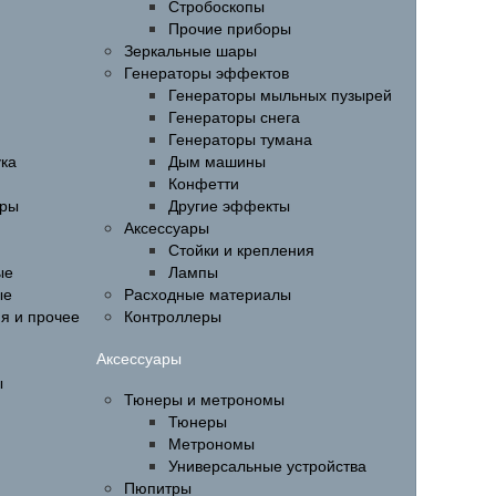
Стробоскопы
Прочие приборы
Зеркальные шары
Генераторы эффектов
Генераторы мыльных пузырей
Генераторы снега
Генераторы тумана
ука
Дым машины
Конфетти
ары
Другие эффекты
Аксессуары
Стойки и крепления
ые
Лампы
ые
Расходные материалы
ия и прочее
Контроллеры
Аксессуары
ы
Тюнеры и метрономы
Тюнеры
Метрономы
Универсальные устройства
Пюпитры