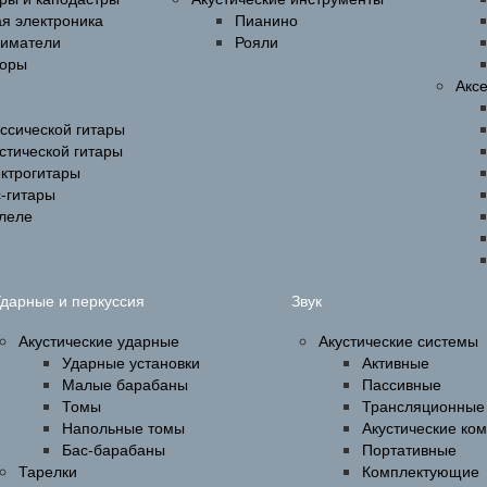
ая электроника
Пианино
ниматели
Рояли
оры
Акс
ссической гитары
стической гитары
ектрогитары
-гитары
улеле
дарные и перкуссия
Звук
Акустические ударные
Акустические системы
Ударные установки
Активные
Малые барабаны
Пассивные
Томы
Трансляционные
Напольные томы
Акустические ко
Бас-барабаны
Портативные
Тарелки
Комплектующие