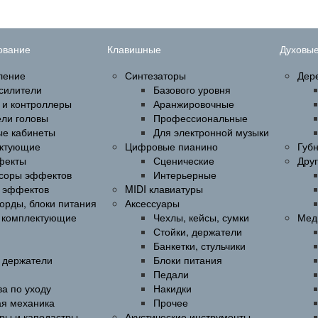
ование
Клавишные
Духовы
ление
Синтезаторы
Дер
силители
Базового уровня
 и контроллеры
Аранжировочные
ели головы
Профессиональные
ые кабинеты
Для электронной музыки
ктующие
Цифровые пианино
Губ
фекты
Сценические
Дру
соры эффектов
Интерьерные
 эффектов
MIDI клавиатуры
орды, блоки питания
Аксессуары
и комплектующие
Чехлы, кейсы, сумки
Мед
Стойки, держатели
Банкетки, стульчики
, держатели
Блоки питания
Педали
а по уходу
Накидки
ая механика
Прочее
ры и каподастры
Акустические инструменты