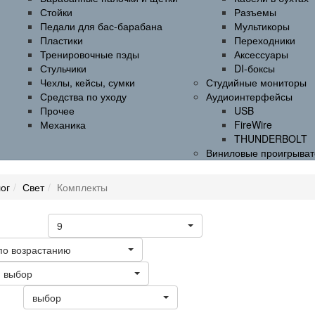
Стойки
Разъемы
Педали для бас-барабана
Мультикоры
Пластики
Переходники
Тренировочные пэды
Аксессуары
Стульчики
DI-боксы
Чехлы, кейсы, сумки
Студийные мониторы
Средства по уходу
Аудиоинтерфейсы
Прочее
USB
Механика
FireWire
THUNDERBOLT
Виниловые проигрыват
ог
Свет
Комплекты
9
а странице
по возрастанию
выбор
выбор
ать: