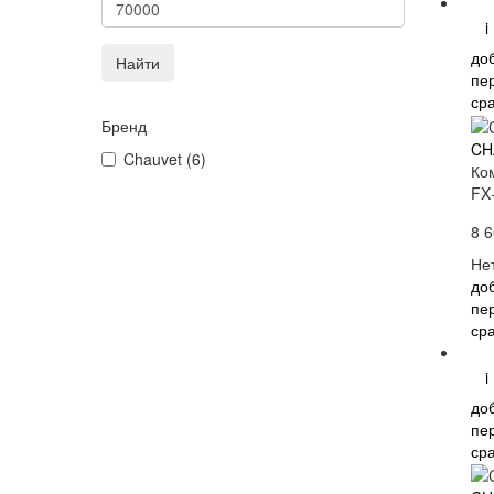
i
до
Найти
пе
ср
Бренд
CH
Chauvet (6)
Ко
FX
8 6
Не
до
пе
ср
i
до
пе
ср