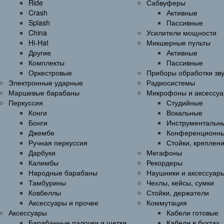
Ride
Сабвуферы
Crash
Активные
Splash
Пассивные
China
Усилители мощности
Hi-Hat
Микшерные пульты
Другие
Активные
Комплекты
Пассивные
Оркестровые
Приборы обработки зв
Электронные ударные
Радиосистемы
Маршевые барабаны
Микрофоны и аксессу
Перкуссия
Студийные
Конги
Вокальные
Бонги
Инструментальн
Джембе
Конференционн
Ручная перкуссия
Стойки, креплен
Дарбуки
Мегафоны
Калимбы
Рекордеры
Народные барабаны
Наушники и аксессуар
Тамбурины
Чехлы, кейсы, сумки
Ковбеллы
Стойки, держатели
Аксессуары и прочее
Коммутация
Аксессуары
Кабели готовые
Барабанные палочки и щетки
Кабели в бухтах