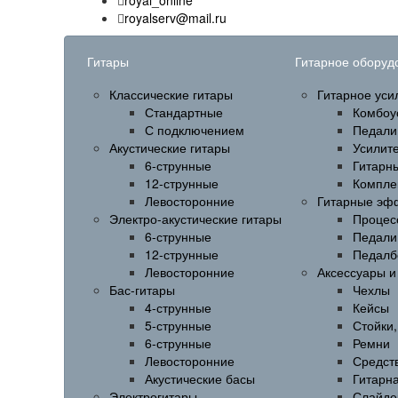
royal_online
royalserv@mail.ru
Гитары
Гитарное оборуд
Классические гитары
Гитарное уси
Стандартные
Комбоу
С подключением
Педали
Акустические гитары
Усилит
6-струнные
Гитарн
12-струнные
Компле
Левосторонние
Гитарные эф
Электро-акустические гитары
Процес
6-струнные
Педали
12-струнные
Педалб
Левосторонние
Аксессуары 
Бас-гитары
Чехлы
4-струнные
Кейсы
5-струнные
Стойки
6-струнные
Ремни
Левосторонние
Средств
Акустические басы
Гитарн
Электрогитары
Слайде