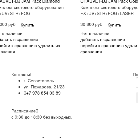
AUVET-DJ JAM Pack Diamond
CHAUVET-DJ JAM Pack Gol
мплект светового оборудования
Комплект светового оборуд
+UV+STR+FOG
FX+UV+STR+FOG+LASER
 000 руб
30 800 руб
Купить
Купить
т в наличии
Нет в наличии
бавить в сравнение
добавить в сравнение
рейти к сравнению
удалить из
перейти к сравнению
удалит
авнения
сравнения
Контакты
По
г. Севастополь
ул. Пожарова, 21/23
+7 978 854 03 89
Расписание
с 9:30 до 18:30 без выходных.