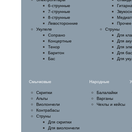
6-струнные
Гитарн
7-струнные
Звукос
8-струнные
Медиат
Левосторонние
Прочее
Укулеле
Струны
Сопрано
Для кла
Концертные
Для аку
Тенор
Для эл
Баритон
Для бас
Бас
Для ук
Смычковые
Народные
У
Скрипки
Балалайки
Альты
Варганы
Виолончели
Чехлы и кейсы
Контрабасы
Струны
Для скрипки
Для виолончели