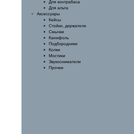
Для контрабаса
Для альта
Аксессуары
Кейсы
Стойки, держатели
Смычки
Канифоль
Подбородники
Колки
Мостики
Звукосниматели
Прочее