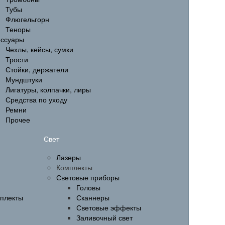
Тубы
Флюгельгорн
Теноры
ессуары
Чехлы, кейсы, сумки
Трости
Стойки, держатели
Мундштуки
Лигатуры, колпачки, лиры
Средства по уходу
Ремни
Прочее
Свет
Лазеры
Комплекты
Световые приборы
Головы
мплекты
Сканнеры
Световые эффекты
Заливочный свет