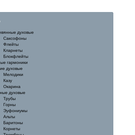
е
евянные духовые
Саксофоны
Флейты
Кларнеты
Блокфлейты
ные гармоники
гие духовые
Мелодики
Казу
Окарина
ные духовые
Трубы
Горны
Эуфониумы
Альты
Баритоны
Корнеты
Тромбоны