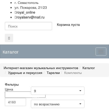
г. Севастополь
ул. Пожарова, 21/23
royal_online
royalserv@mail.ru
Корзина пуста
Каталог
Togg
navig
Интернет-магазин музыкальных инструментов
Каталог
Ударные и перкуссия
Тарелки
Комплекты
Фильтры
Товары на странице
Цена
9
Цена
по возрастанию