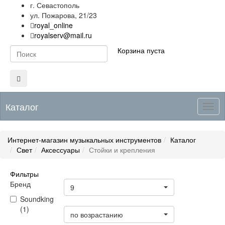
г. Севастополь
ул. Пожарова, 21/23
royal_online
royalserv@mail.ru
Корзина пуста
Каталог
Togg
navig
Интернет-магазин музыкальных инструментов
Каталог
Свет
Аксессуары
Стойки и крепления
Фильтры
Товары на странице
Бренд
9
Soundking
Цена
(1)
по возрастанию