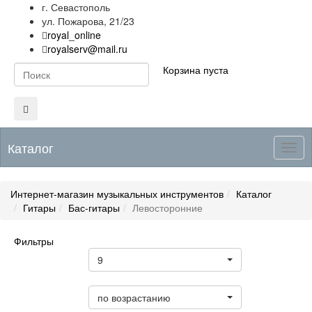
г. Севастополь
ул. Пожарова, 21/23
royal_online
royalserv@mail.ru
Корзина пуста
Каталог
Togg
navig
Интернет-магазин музыкальных инструментов
Каталог
Гитары
Бас-гитары
Левосторонние
Фильтры
Товары на странице
9
Цена
по возрастанию