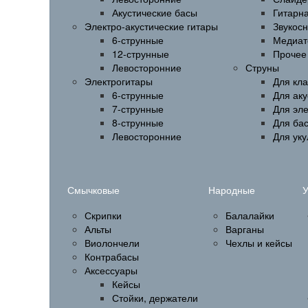
Акустические басы
Гитарн
Электро-акустические гитары
Звукос
6-струнные
Медиат
12-струнные
Прочее
Левосторонние
Струны
Электрогитары
Для кла
6-струнные
Для аку
7-струнные
Для эл
8-струнные
Для бас
Левосторонние
Для ук
Смычковые
Народные
У
Скрипки
Балалайки
Альты
Варганы
Виолончели
Чехлы и кейсы
Контрабасы
Аксессуары
Кейсы
Стойки, держатели