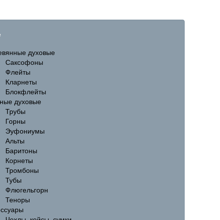
е
евянные духовые
Саксофоны
Флейты
Кларнеты
Блокфлейты
ные духовые
Трубы
Горны
Эуфониумы
Альты
Баритоны
Корнеты
Тромбоны
Тубы
Флюгельгорн
Теноры
ессуары
Чехлы, кейсы, сумки