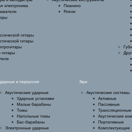
ая электроника
Пианино
ниматели
Рояли
оры
ссической гитары
стической гитары
ектрогитары
Губ
-гитары
Дру
улеле
дарные и перкуссия
Звук
Акустические ударные
Акустические системы
Ударные установки
Активные
Малые барабаны
Пассивные
Томы
Трансляционные
Напольные томы
Акустические ко
Бас-барабаны
Портативные
Электронные ударные
Комплектующие