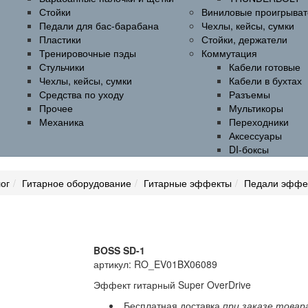
Стойки
Виниловые проигрыват
Педали для бас-барабана
Чехлы, кейсы, сумки
Пластики
Стойки, держатели
Тренировочные пэды
Коммутация
Стульчики
Кабели готовые
Чехлы, кейсы, сумки
Кабели в бухтах
Средства по уходу
Разъемы
Прочее
Мультикоры
Механика
Переходники
Аксессуары
DI-боксы
ог
Гитарное оборудование
Гитарные эффекты
Педали эффе
BOSS SD-1
артикул: RO_EV01BX06089
Эффект гитарный Super OverDrive
Бесплатная доставка
при заказе товар