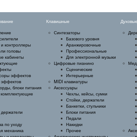
ование
Клавишные
Духовы
ление
Синтезаторы
Дер
силители
Базового уровня
 и контроллеры
Аранжировочные
ели головы
Профессиональные
ые кабинеты
Для электронной музыки
ктующие
Цифровые пианино
Мед
фекты
Сценические
соры эффектов
Интерьерные
 эффектов
MIDI клавиатуры
орды, блоки питания
Аксессуары
и комплектующие
Чехлы, кейсы, сумки
Стойки, держатели
Банкетки, стульчики
, держатели
Блоки питания
Педали
а по уходу
Накидки
ая механика
Прочее
Акс
ры и каподастры
Акустические инструменты