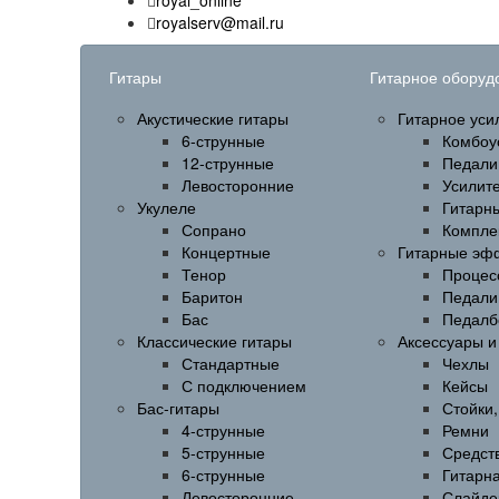
royal_online
royalserv@mail.ru
Гитары
Гитарное оборуд
Акустические гитары
Гитарное уси
6-струнные
Комбоу
12-струнные
Педали
Левосторонние
Усилит
Укулеле
Гитарн
Сопрано
Компле
Концертные
Гитарные эф
Тенор
Процес
Баритон
Педали
Бас
Педалб
Классические гитары
Аксессуары 
Стандартные
Чехлы
С подключением
Кейсы
Бас-гитары
Стойки
4-струнные
Ремни
5-струнные
Средств
6-струнные
Гитарн
Левосторонние
Слайде