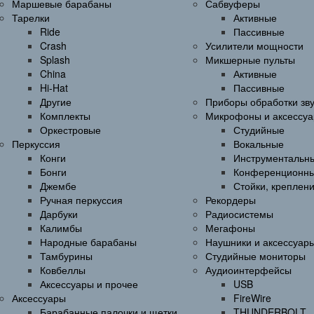
Маршевые барабаны
Сабвуферы
Тарелки
Активные
Ride
Пассивные
Crash
Усилители мощности
Splash
Микшерные пульты
China
Активные
Hi-Hat
Пассивные
Другие
Приборы обработки зв
Комплекты
Микрофоны и аксессу
Оркестровые
Студийные
Перкуссия
Вокальные
Конги
Инструментальн
Бонги
Конференционн
Джембе
Стойки, креплен
Ручная перкуссия
Рекордеры
Дарбуки
Радиосистемы
Калимбы
Мегафоны
Народные барабаны
Наушники и аксессуар
Тамбурины
Студийные мониторы
Ковбеллы
Аудиоинтерфейсы
Аксессуары и прочее
USB
Аксессуары
FireWire
Барабанные палочки и щетки
THUNDERBOLT