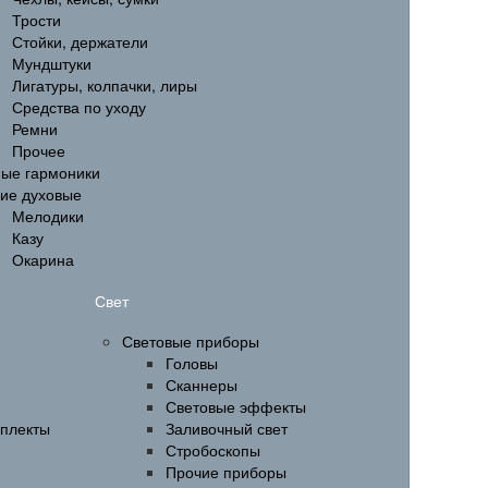
Трости
Стойки, держатели
Мундштуки
Лигатуры, колпачки, лиры
Средства по уходу
Ремни
Прочее
ные гармоники
гие духовые
Мелодики
Казу
Окарина
Свет
Световые приборы
Головы
Сканнеры
Световые эффекты
мплекты
Заливочный свет
Стробоскопы
Прочие приборы