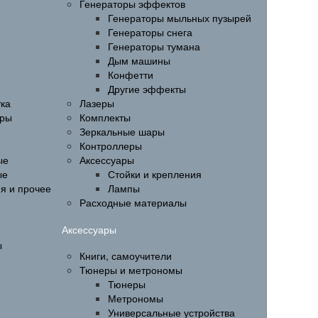
Генераторы эффектов
Генераторы мыльных пузырей
Генераторы снега
Генераторы тумана
Дым машины
Конфетти
Другие эффекты
ука
Лазеры
ары
Комплекты
Зеркальные шары
Контроллеры
ые
Аксессуары
ые
Стойки и крепления
ия и прочее
Лампы
Расходные материалы
Аксессуары
ы
Книги, самоучители
Тюнеры и метрономы
Тюнеры
Метрономы
Универсальные устройства