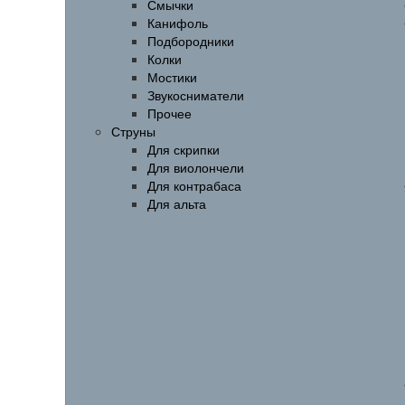
Смычки
Канифоль
Подбородники
Колки
Мостики
Звукосниматели
Прочее
Струны
Для скрипки
Для виолончели
Для контрабаса
Для альта