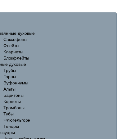
е
евянные духовые
Саксофоны
Флейты
Кларнеты
Блокфлейты
ные духовые
Трубы
Горны
Эуфониумы
Альты
Баритоны
Корнеты
Тромбоны
Тубы
Флюгельгорн
Теноры
ессуары
Чехлы, кейсы, сумки