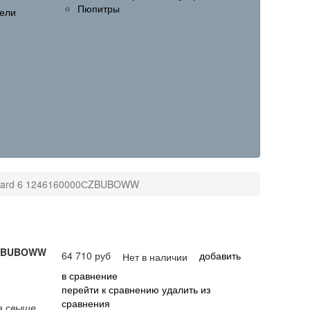
Пюпитры
ели
ndard 6 1246160000СZBUBOWW
0СZBUBOWW
64 710 руб
добавить
Нет в наличии
в сравнение
перейти к сравнению
удалить из
сравнения
а свыше