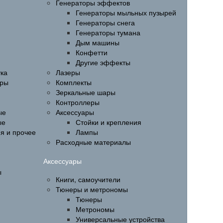
Генераторы эффектов
Генераторы мыльных пузырей
Генераторы снега
Генераторы тумана
Дым машины
Конфетти
Другие эффекты
ука
Лазеры
ары
Комплекты
Зеркальные шары
Контроллеры
ые
Аксессуары
ые
Стойки и крепления
ия и прочее
Лампы
Расходные материалы
Аксессуары
ы
Книги, самоучители
Тюнеры и метрономы
Тюнеры
Метрономы
Универсальные устройства