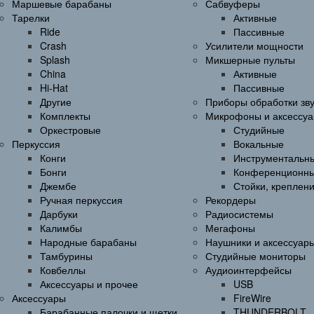
Маршевые барабаны
Сабвуферы
Тарелки
Активные
Ride
Пассивные
Crash
Усилители мощности
Splash
Микшерные пульты
China
Активные
Hi-Hat
Пассивные
Другие
Приборы обработки зв
Комплекты
Микрофоны и аксессу
Оркестровые
Студийные
Перкуссия
Вокальные
Конги
Инструментальн
Бонги
Конференционн
Джембе
Стойки, креплен
Ручная перкуссия
Рекордеры
Дарбуки
Радиосистемы
Калимбы
Мегафоны
Народные барабаны
Наушники и аксессуар
Тамбурины
Студийные мониторы
Ковбеллы
Аудиоинтерфейсы
Аксессуары и прочее
USB
Аксессуары
FireWire
Барабанные палочки и щетки
THUNDERBOLT