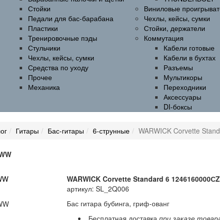
Стойки
Виниловые проигрыват
Педали для бас-барабана
Чехлы, кейсы, сумки
Пластики
Стойки, держатели
Тренировочные пэды
Коммутация
Стульчики
Кабели готовые
Чехлы, кейсы, сумки
Кабели в бухтах
Средства по уходу
Разъемы
Прочее
Мультикоры
Механика
Переходники
Аксессуары
DI-боксы
ог
Гитары
Бас-гитары
6-струнные
WARWICK Corvette Sta
OWW
WARWICK Corvette Standard 6 124616000
артикул: SL_2Q006
Бас гитара бубинга, гриф-ованг
Бесплатная доставка
при заказе товар