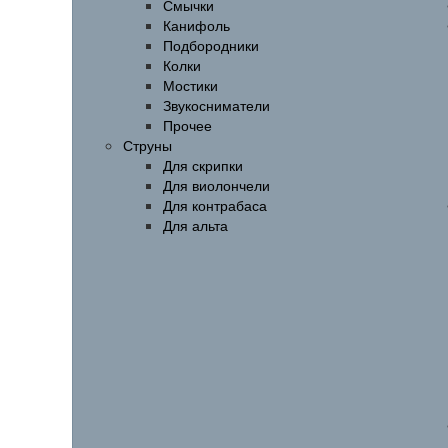
Смычки
Канифоль
Подбородники
Колки
Мостики
Звукосниматели
Прочее
Струны
Для скрипки
Для виолончели
Для контрабаса
Для альта