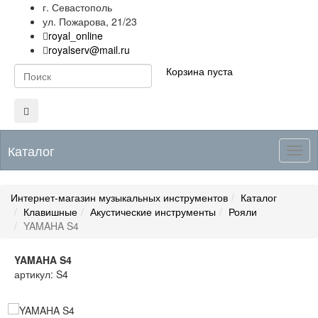
г. Севастополь
ул. Пожарова, 21/23
royal_online
royalserv@mail.ru
Корзина пуста
Каталог
Togg
navig
Интернет-магазин музыкальных инструментов
Каталог
Клавишные
Акустические инструменты
Рояли
YAMAHA S4
YAMAHA S4
артикул: S4